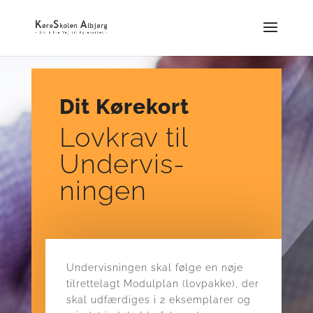
Dit Kørekort
Lovkrav til
Undervis-
ningen
Undervisningen skal følge en nøje
tilrettelagt Modulplan (lovpakke), der
skal udfærdiges i 2 eksemplarer og