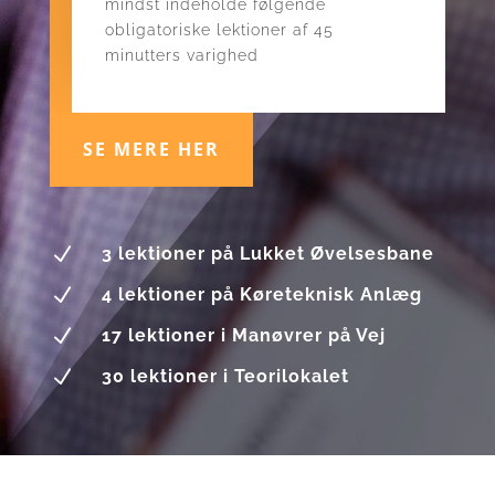
mindst indeholde følgende
obligatoriske lektioner af 45
minutters varighed
SE MERE HER
N
3 lektioner på Lukket Øvelsesbane
N
4 lektioner på Køreteknisk Anlæg
N
17 lektioner i Manøvrer på Vej
N
30 lektioner i Teorilokalet