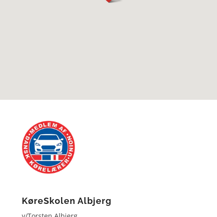
KøreSkolen Albjerg
v/Torsten Albjerg