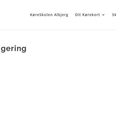
KøreSkolen Albjerg
Dit Kørekort
S
igering