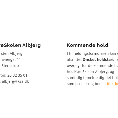
reSkolen Albjerg
Kommende hold
rsten Albjerg
I tilmeldingsformularen kan 
rnvænget 11
afsnittet
Ønsket holdstart
- 
 Stenstrup
oversigt for de kommende h
hos KøreSkolen Albjerg, og
fon: 20 32 35 01
samtidig tilmelde dig det ho
: albjerg@ksa.dk
som passer dig bedst.
Klik h