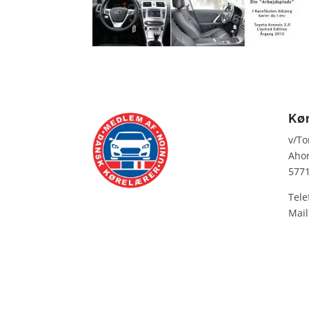
Kø
v/To
Aho
5771
Tele
Mail