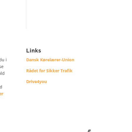
Links
du i
Dansk Kørelærer-Union
se
Rådet for Sikker Trafik
old
Drive4you
ld
er